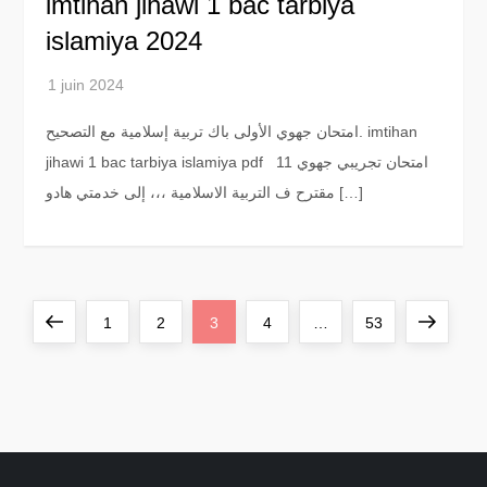
imtihan jihawi 1 bac tarbiya
islamiya 2024
امتحان جهوي الأولى باك تربية إسلامية مع التصحيح. imtihan
jihawi 1 bac tarbiya islamiya pdf 11 امتحان تجريبي جهوي
مقترح ف التربية الاسلامية ،،، إلى خدمتي هادو […]
P
Previous
Page
Page
Page
Page
Page
Next
1
2
3
4
…
53
a
page
page
g
i