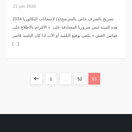
تصريح بالشرف خاص بالمترشح(ة) لامتحانات البكالوريا 2024
هذه السنة ليس ضروريا المصادقة على » الالتزام بالاطلاع على
قوانين الغش » يكفي توقيع التلميذ أو الأب اذا كان التلميذ قاصر.
[…]
P
Previous
Page
Page
Page
1
…
52
53
a
page
g
i